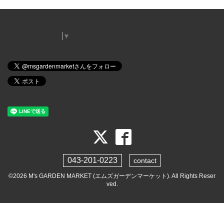
Select Language
▼
043-201-0223
contact
©2026
M's GARDEN MARKET (エムズガーデンマーケット)
. All Rights Reser
ved.