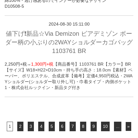
綿100%・透け感あるのでインナーが必要なデザイン
D10508-5
2024-08-30 15:11:00
値下げ❗️新品☆Via Demizon ビアデミゾン ボー
ダー柄の小ぶりの2WAYショルダーカゴバッグ
1103761 BR
2,250円+税→
1,300円+税
【商品番号】1103761 BR
【カラー】BR
【サイズ】W18×H22×D10cm・持ち手の高さ：18.0cm
【素材】ペ
ーパー、ポリエステル、合成皮革
【備考】定価4,950円税込・2WA
Yショルダー(ショルダー取り外し可)・巾着タイプ・内側ポケット
1・株式会社ルックイン
・新品タグ付き
1
2
3
4
5
6
7
8
9
10
...
»