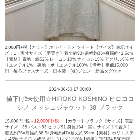
2,000円+税
【カラー】ホワイトラメ ツイード
【サイズ】表記サイ
ズ：L・実寸サイズ〔平置き〕着丈約93×肩幅約35×身幅約41.5cm
【素材】表地：綿52% レーヨン19% ナイロン19% アクリル9% ポ
リエステル1%・裏地：ポリエステル100%
【備考】定価15,000
円・後ろファスナー式・日本製・(株)ジュン
・新品タグ付き
2024-08-30 17:00:00
値下げ❗️未使用☆HIROKO KOSHINO ヒロココ
シノ メッシュジャケット 38 ブラック
15,000円+税→
12,000円+税
・【カラー】ブラック
【サイズ】表記
サイズ：38 バスト83 ヒップ91 身長164・実寸サイズ〔平置き〕
着丈約76×肩幅約38.5×身幅約47×袖丈約59cm
【素材】ポリエステ
ル45% ナイロン45% ポリウレタン10%
【備考】定価34,560円税