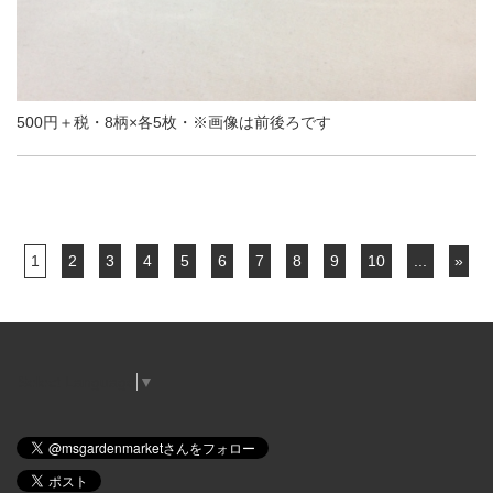
500円＋税・8柄×各5枚・※画像は前後ろです
1
2
3
4
5
6
7
8
9
10
...
»
Select Language
▼