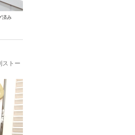
グ済み
大判ストー