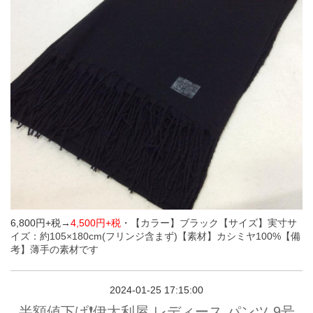
6,800円+税→
4,500円+税
・
【カラー】ブラック
【サイズ】実寸サ
イズ：約105×180cm(フリンジ含まず)
【素材】カシミヤ100%
【備
考】薄手の素材です
2024-01-25 17:15:00
半額値下げ❗️伊太利屋 レディース パンツ 9号