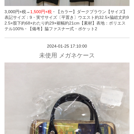
3,000円+税→
1,500円+税
・
【カラー】ダークブラウン
【サイズ】
表記サイズ：9・実寸サイズ〔平置き〕ウエスト約32.5×脇総丈約9
2.5×股下約68×わたり約29×裾幅約21cm
【素材】表地：ポリエス
テル100%・
【備考】脇ファスナー式・ポケット2
2024-01-25 17:10:00
未使用 メガネケース