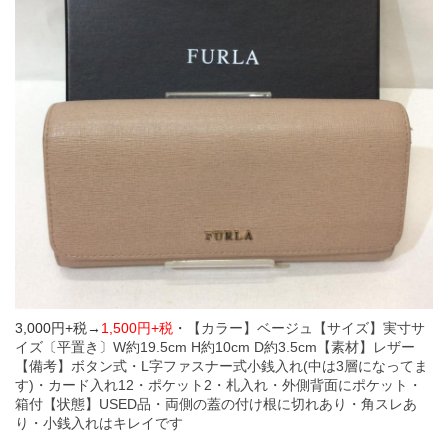
3,000円+税→
1,500円+税
・
【カラー】ベージュ
【サイズ】実寸サ
イズ〔平置き〕W約19.5cm H約10cm D約3.5cm
【素材】レザー
【備考】ボタン式・L字ファスナー式小銭入れ(中は3層になってま
す)・カード入れ12・ポケット2・札入れ・外側背面にポケット・
箱付
【状態】USED品・両側の蓋の付け根に切れあり・角スレあ
り・小銭入れはキレイです