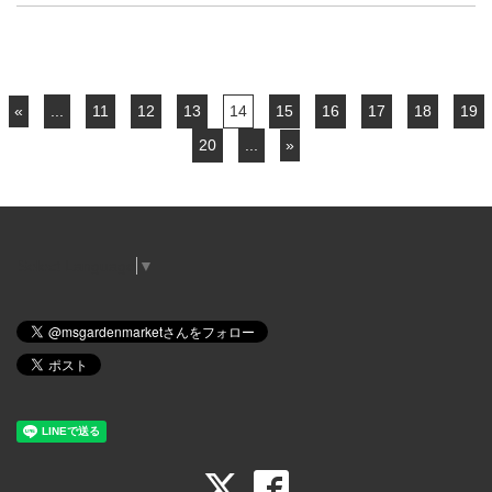
«
...
11
12
13
14
15
16
17
18
19
20
...
»
Select Language
▼