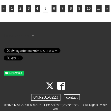
«
1
2
3
4
5
6
7
8
9
10
...
»
Select Language
▼
043-201-0223
contact
©2026
M's GARDEN MARKET (エムズガーデンマーケット)
. All Rights Reser
ved.