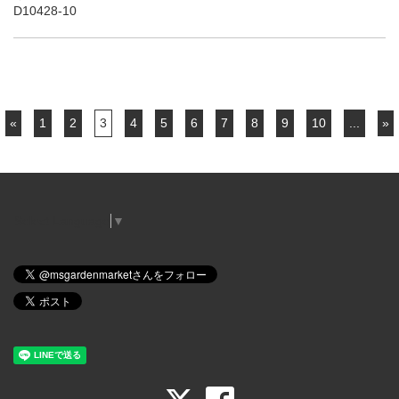
D10428-10
«
1
2
3
4
5
6
7
8
9
10
...
»
Select Language
▼