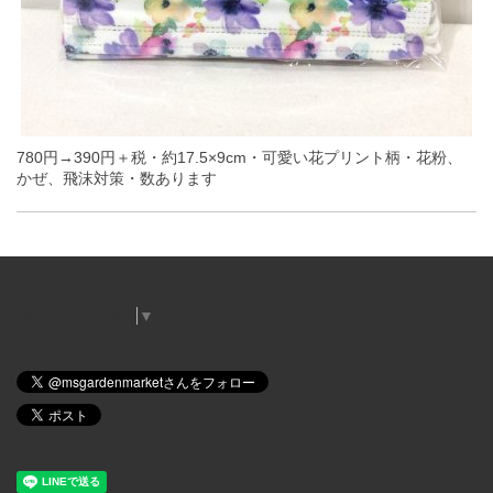
780円→390円＋税・約17.5×9cm・
可愛い花プリント柄・花粉、
かぜ、飛沫対策・数あります
Select Language
▼