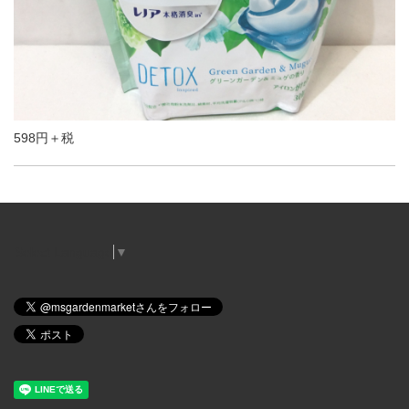
598円＋税
Select Language
▼