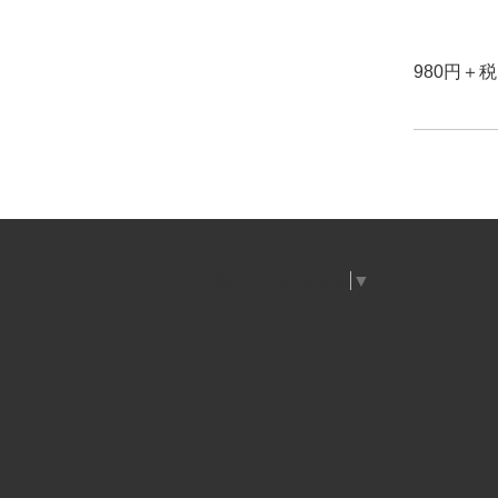
980円＋税
Select Language
▼