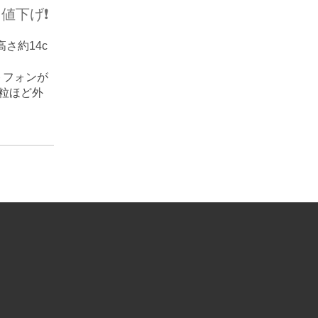
値下げ❗️
高さ約14c
トフォンが
粒ほど外