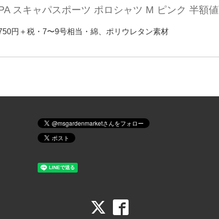
APA スキャパスポーツ ポロシャツ M ピンク 半額値下
円→750円＋税・7〜9号相当・綿、ポリウレタン素材