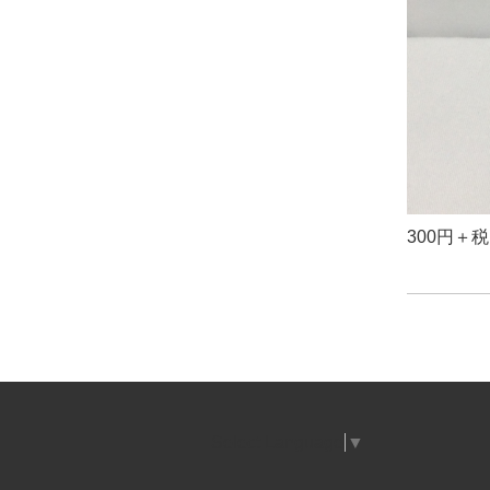
300円＋
Select Language
▼