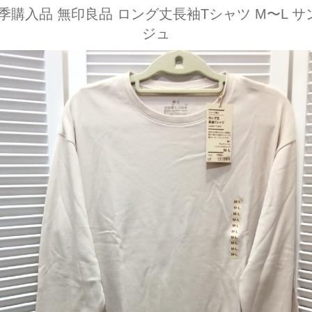
季購入品 無印良品 ロング丈長袖Tシャツ M〜L 
ジュ