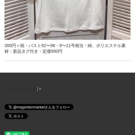
300円＋税・バスト92〜98・9〜11号相当・綿、ポリエステル素
材・新品タグ付き・定価990円
Select Language
▼