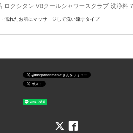
品 ロクシタン VBクールシャワースクラブ 洗浄料 70
＋税・濡れたお肌にマッサージして洗い流すタイプ