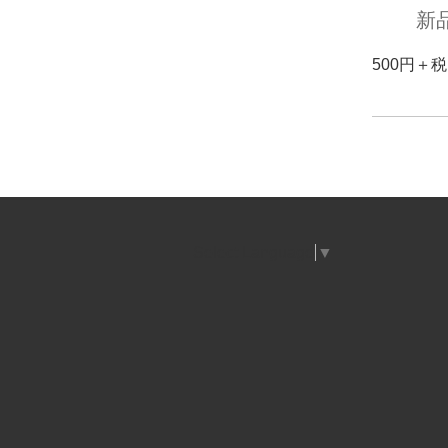
新
500円
Select Language
▼