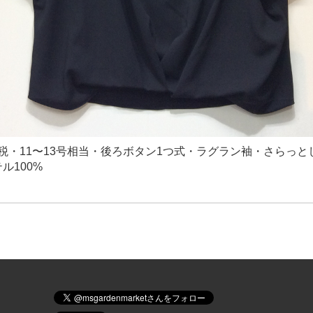
円＋税・11〜13号相当・後ろボタン1つ式・ラグラン袖・さらっ
ル100%