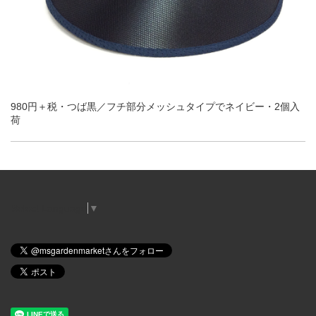
980円＋税・つば黒／フチ部分メッシュタイプでネイビー・2個入
荷
Select Language
▼