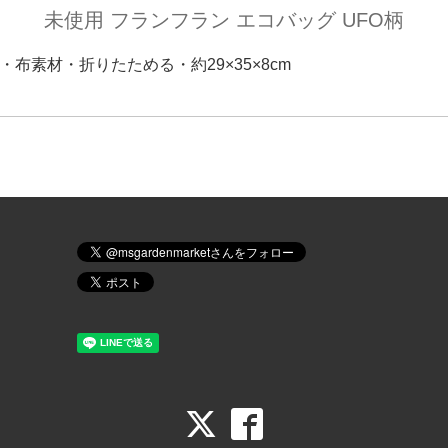
未使用 フランフラン エコバッグ UFO柄
税・布素材・折りたためる・約29×35×8cm