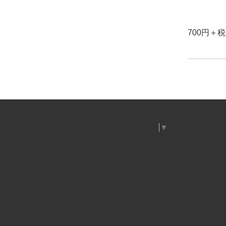
700円＋
Select Language
▼