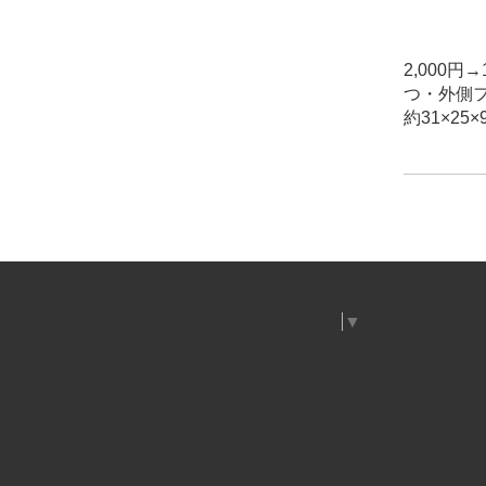
2,000
つ・外側
約31×25×
Select Language
▼