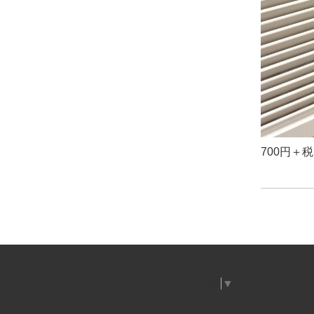
700円＋
Select Language
▼