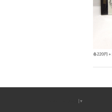
各220円
Select Language
▼