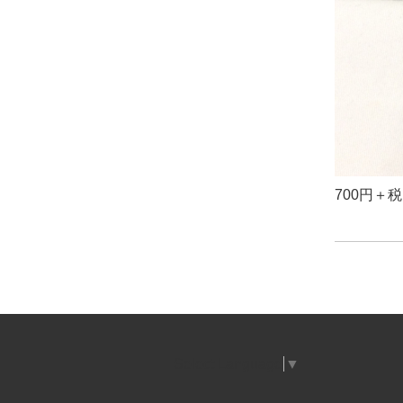
700円＋
Select Language
▼