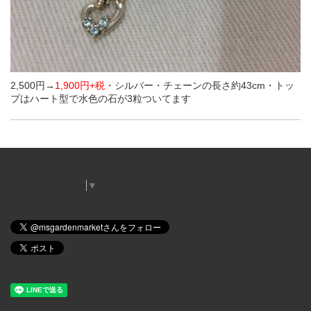
2,500円→
1,900円+税
・シルバー・チェーンの長さ約43cm・トッ
プはハート型で水色の石が3粒ついてます
Select Language
▼