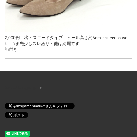
2,000円＋税・スエードタイプ・ヒール高さ約5cm・success wal
k・つま先少しスレあり・他は綺麗です
箱付き
Select Language
▼