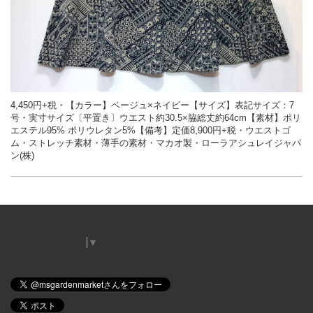
4,450円+税・
【カラー】ベージュ×ネイビー
【サイズ】表記サイズ：7
号・実寸サイズ〔平置き〕ウエスト約30.5×脇総丈約64cm【素材】ポリ
エステル95% ポリウレタン5%【備考】定価8,900円+税・ウエストゴ
ム・ストレッチ素材・薄手の素材・マカオ製・ローラアシュレイジャパ
ン(株)
Select Language
▼