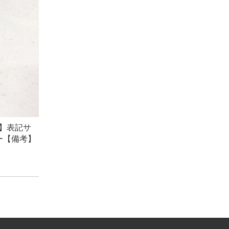
】表記サ
ー
【備考】