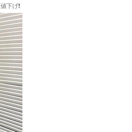
値下げ❗️