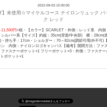
2022-09-03 15:00:00
げ】未使用☆マイケルコース ナイロンリュック バ
ク レッド
→
11,500円
+税・
【カラー】SCARLET・外側：レッド系 内
：シルバー系
【サイズ】約縦：35cm(背面/中央部) 横：28cm(
部)・持ち手：17cm・ショルダー：70～82cm(調節可/取外不可)
ロン 内側：ナイロンロゴキャンバス
【備考】開閉方法：ファ
ファスナーポケット×1 フリーポケット×3・外側：ファスナー
ットポケット×1