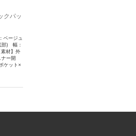
ックパッ
側：ベージュ
底部) 幅：
【素材】外
スナー開
ポケット×