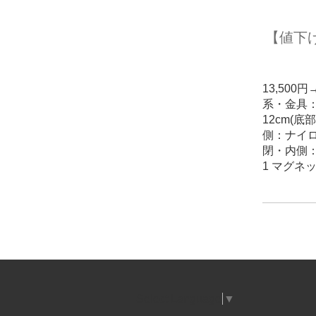
【値下
13,500円
系・金具
12cm(底
側：ナイ
閉・内側：
1 マグネ
Select Language
▼