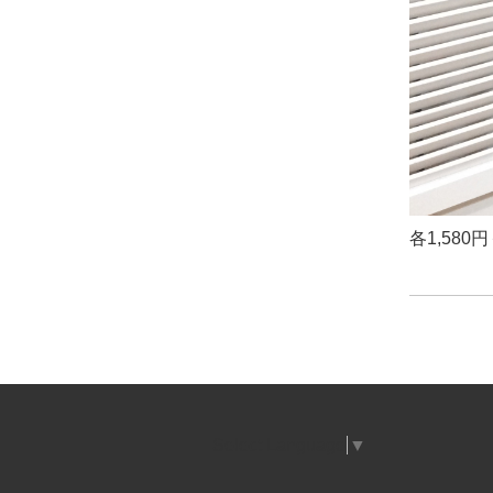
各1,58
Select Language
▼