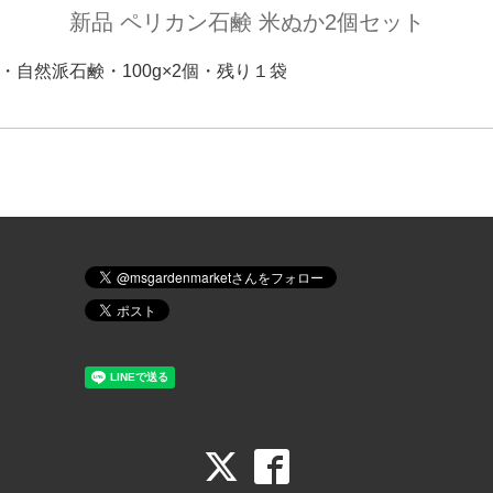
新品 ペリカン石鹸 米ぬか2個セット
税・自然派石鹸・100g×2個・残り１袋