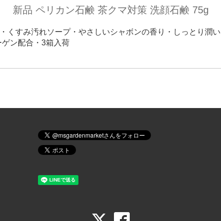
新品 ペリカン石鹸 茶クマ対策 洗顔石鹸 75g
＋税・くすみ汚れソープ・やさしいシャボンの香り・しっとり潤
ーゲン配合・3箱入荷