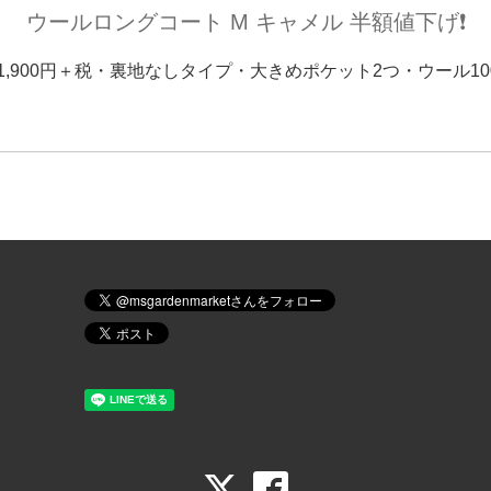
ウールロングコート M キャメル 半額値下げ❗️
円→1,900円＋税・裏地なしタイプ・大きめポケット2つ・ウール1