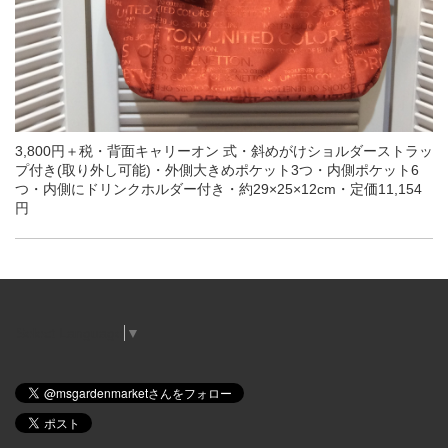
3,800円＋税・背面キャリーオン 式・斜めがけショルダーストラッ
プ付き(取り外し可能)・外側大きめポケット3つ・内側ポケット6
つ・内側にドリンクホルダー付き・約29×25×12cm・定価11,154
円
Select Language
▼