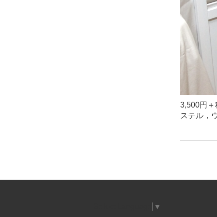
3,500
ステル，
Select Language
▼