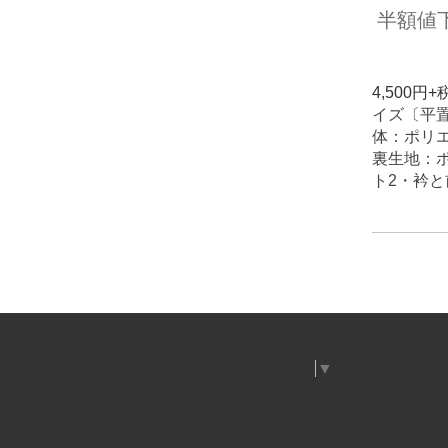
半額値下げ
4,500円+
イズ〔平置
体：ポリエ
裏生地：ポ
ト2・衿と
Select Language
▼