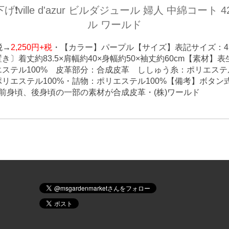
❗️ville d'azur ビルダジュール 婦人 中綿コート 
ル ワールド
税→
2,250円+税
・
【カラー】パープル
【サイズ】表記サイズ：4
き〕着丈約83.5×肩幅約40×身幅約50×袖丈約60cm
【素材】表
ステル100% 皮革部分：合成皮革 ししゅう糸：ポリエステル
リエステル100%・詰物：ポリエステル100%
【備考】ボタン
前身頃、後身頃の一部の素材が合成皮革・(株)ワールド