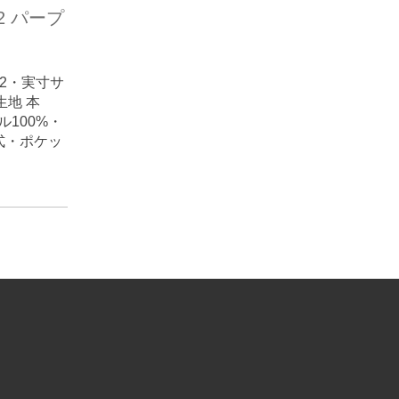
42 パープ
2・実寸サ
生地 本
100%・
式・ポケッ