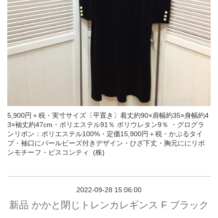
5,900円＋税・実寸サイズ〔平置き〕着丈約90×肩幅約35×身幅約4
3×袖丈約47cm・ポリエステル91％ ポリウレタン9％ ・グログラ
ンリボン：ポリエステル100%・定価15,900円＋税・かぶるタイ
プ・袖口にパールビーズ付きデザイン・ひざ下丈・胸元ににリボ
ンモチーフ・ビスコンティ (株)
2022-09-28 15:06:00
新品 かかと閉じトレンカレギンス F ブラック