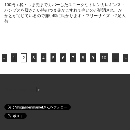
100円＋税・つま先までカバーしたユニークなトレンカレギンス・
パンプスを履きたい時のつま先がこすれて痛いのが解消され、か
かとが閉じているので痛い時に助かります・フリーサイズ ・2足入
荷
«
1
2
3
4
5
6
7
8
9
10
...
»
Select Language
▼